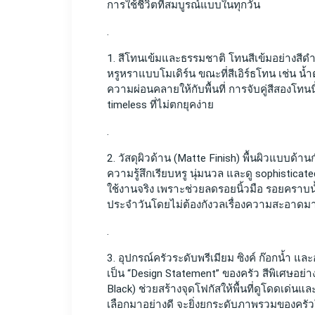
การใช้ชีวิตที่สมบูรณ์แบบในทุกวัน
.
1. สีโทนเข้มและธรรมชาติ โทนสีเข้มอย่างสี
หรูหราแบบโมเดิร์น ขณะที่สีเอิร์ธโทน เช่น น
ความผ่อนคลายให้กับพื้นที่ การจับคู่สีสองโทนนี
timeless ที่ไม่ตกยุคง่าย 
.
2. วัสดุผิวด้าน (Matte Finish) พื้นผิวแบบด้
ความรู้สึกเรียบหรู นุ่มนวล และดู sophisti
ใช้งานจริง เพราะช่วยลดรอยนิ้วมือ รอยคราบน
ประจำวันโดยไม่ต้องกังวลเรื่องความสะอาดมา
.
3. อุปกรณ์ครัวระดับพรีเมียม ซิงค์ ก๊อกน้ำ แ
เป็น “Design Statement” ของครัว สีพิเศษอย่า
Black) ช่วยสร้างจุดโฟกัสให้พื้นที่ดูโดดเด่นและ
เลือกมาอย่างดี จะยิ่งยกระดับภาพรวมของครัว