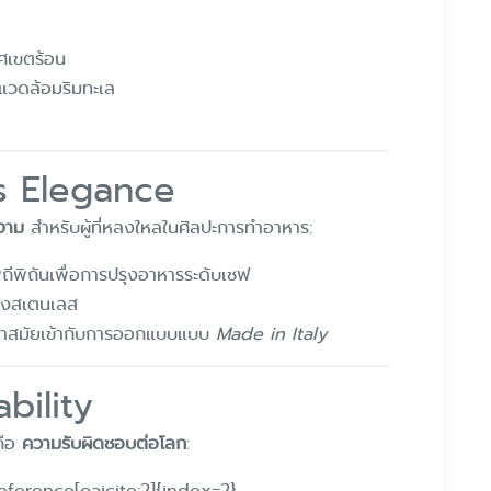
ศเขตร้อน
พแวดล้อมริมทะเล
s Elegance
งาม
สำหรับผู้ที่หลงใหลในศิลปะการทำอาหาร:
ถีพิถันเพื่อการปรุงอาหารระดับเชฟ
องสเตนเลส
ล้ำสมัยเข้ากับการออกแบบแบบ
Made in Italy
bility
คือ
ความรับผิดชอบต่อโลก
:
eference[oaicite:2]{index=2}